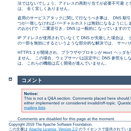
法ではないでしょう。アドレスの再割り当てが必要不可避 とな
は、 全く宜しくありません。
盗用のサービスアタックに関して行なうべき事は、 DNS 順
つが一致しなければバーチャルホストは無効になるようにします。
のおかげで「二重逆引き」DNS は一般的に なっていますの
IP アドレスが使用されていなくて DNS が失敗した場合は
の一部を無効にするというような部分的な解決では、 サーバ
HTTP/1.1 が開発され、ブラウザやプロキシが
ヘッダを
Host
ません。 この場合、ウェブサーバは設定中に DNS 参照をしな
は、 これらの機能は広く開発が進んでいません。
コメント
Notice:
This is not a Q&A section. Comments placed here should 
either implemented or considered invalid/off-topic. Ques
mailing lists
.
Comments are disabled for this page at the moment.
Copyright 2019 The Apache Software Foundation.
この文書は
Apache License, Version 2.0
のライセンスで提供されていま