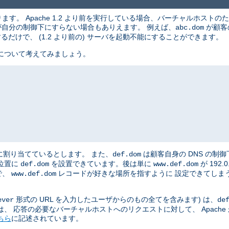
す。 Apache 1.2 より前を実行している場合、バーチャルホストのた
索が自分の制御下にすらない場合もありえます。 例えば、
が顧客
abc.dom
だけで、 (1.2 より前の) サーバを起動不能にすることができます。
について考えてみましょう。
に割り当てているとします。 また、
は顧客自身の DNS の制
def.dom
位置に
を設置できています。後は単に
が 192
def.dom
www.def.dom
で、
レコードが好きな場所を指すように 設定できてしま
www.def.dom
形式の URL を入力したユーザからのもの全てを含みます) は、
ever
de
、 応答の必要なバーチャルホストへのリクエストに対して、 Apache
ちら
に記述されています。