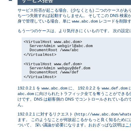
サービス拒否
サービス拒否が起こる場合、(少なくとも) 二つのケースがありま
ち一つ失敗すれば起動すらしません。 そしてこの DNS 検
身で管理している場合、単に
レコードを削除する
www.abc.dom
もう一つのケースは、より気付きにくいものです。 次の設定
<VirtualHost www.abc.dom>
ServerAdmin webgirl@abc.dom
DocumentRoot /www/abc
</VirtualHost>
<VirtualHost www.def.dom>
ServerAdmin webguy@def.dom
DocumentRoot /www/def
</VirtualHost>
192.0.2.1 を
に、 192.0.2.2 を
www.abc.dom
www.def.dom
に向けられたトラフィック全てを奪うことができる
abc.dom
けです。DNS は顧客側の DNS でコントロールされているの
ん。
192.0.2.1 に対するリクエスト (
http://www.abc.dom/what
ます。 このようなことが何故起こるかもっと良く知るためには
ついて、 深い議論が必要になります。おおざっぱな説明は
こ