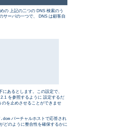
めの 上記の二つの DNS 検索のう
のサーバの一つで、 DNS は顧客自
御下にあるとします。この設定で、
.0.2.1 を参照するように 設定するだ
うのを止めさせることができませ
バーチャルホストで応答され
f.dom
 がどのように整合性を確保するかに