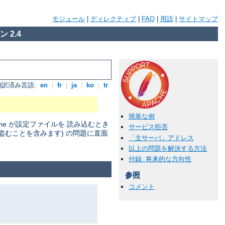
モジュール
|
ディレクティブ
|
FAQ
|
用語
|
サイトマップ
 2.4
翻訳済み言語:
en
|
fr
|
ja
|
ko
|
tr
簡単な例
he が設定ファイルを 読み込むとき
サービス拒否
盗むことを含みます) の問題に直面
「主サーバ」アドレス
以上の問題を解決する方法
付録: 将来的な方向性
参照
コメント