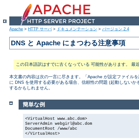
Apache
>
HTTP サーバ
>
ドキュメンテーション
>
バージョン 2.4
DNS と Apache にまつわる注意事項
この日本語訳はすでに古くなっている 可能性があります。 最
本文書の内容は次の一言に尽きます。「Apache が設定ファイルを
に DNS を使用する必要がある場合、信頼性の問題 (起動しない
するかもしれません。
簡単な例
<VirtualHost www.abc.dom>
ServerAdmin webgirl@abc.dom
DocumentRoot /www/abc
</VirtualHost>