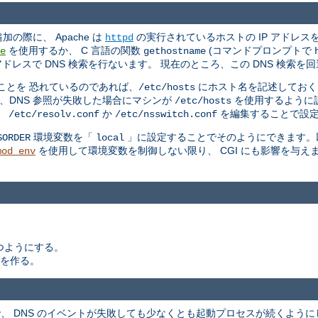
加の際に、 Apache は
の実行されているホストの IP アドレ
httpd
を使用するか、 C 言語の関数
(コマンドプロンプトで
e
gethostname
ドレスで DNS 検索を行ないます。 現在のところ、この DNS 検索
ことを 恐れているのであれば、
にホスト名を記述しておく
/etc/hosts
、DNS 参照が失敗した場合にマシンが
を使用するように
/etc/hosts
、
か
を編集することで設
/etc/resolv.conf
/etc/nsswitch.conf
環境変数を「
」に設定することでそのようにできます。以
SORDER
local
を使用して環境変数を制御しない限り、 CGI にも影響を与えま
mod_env
つようにする。
を作る。
.2 で、 DNS のイベントが失敗しても少なくとも起動プロセスが続くよ