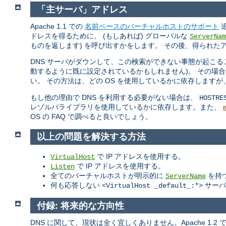
「主サーバ」アドレス
Apache 1.1 での
名前ベースのバーチャルホストのサポート
追
ドレスを得るために、 (もしあれば) グローバルな
ServerNam
ものを返します) を呼び出すかをします。 その後、得られたア
DNS サーバがダウンして、この検索ができない事態が起こる
動するように既に設定されているかもしれません)。 その場合
い。 その方法は、どの OS を使用しているかに依存しますが
もし他の理由で DNS を利用する必要がない場合は、
HOSTRE
レゾルバライブラリを使用しているかに依存します。また、
OS の FAQ で調べると良いでしょう。
以上の問題を解決する方法
で IP アドレスを使用する。
VirtualHost
で IP アドレスを使用する。
Listen
全てのバーチャルホストが明示的に
を持
ServerName
何も応答しない
サーバ
<VirtualHost _default_:*>
付録: 将来的な方向性
DNS に関して、現状は全く宜しくありません。Apache 1