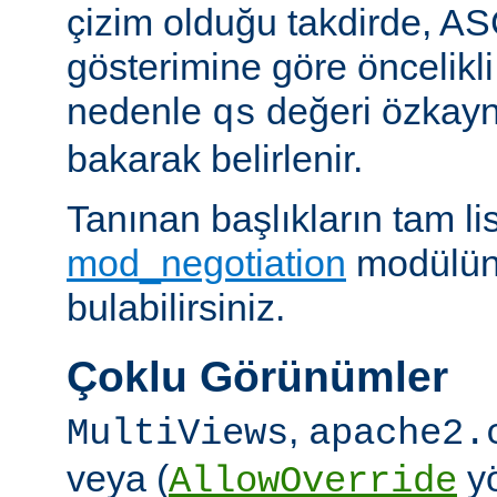
çizim olduğu takdirde, AS
gösterimine göre öncelikli
nedenle
değeri özkay
qs
bakarak belirlenir.
Tanınan başlıkların tam lis
mod_negotiation
modülün
bulabilirsiniz.
Çoklu Görünümler
,
MultiViews
apache2.
veya (
yö
AllowOverride