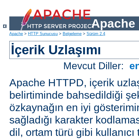
Apache 
Apache
>
HTTP Sunucusu
>
Belgeleme
>
Sürüm 2.4
İçerik Uzlaşımı
Mevcut Diller:
e
Apache HTTPD, içerik uzla
belirtiminde bahsedildiği şek
özkaynağın en iyi gösterimin
sağladığı karakter kodlamas
dil, ortam türü gibi kullanıcı