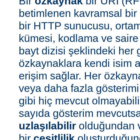
Bir
özkaynak
bir URI (RF
betimlenen kavramsal bir 
bir HTTP sunucusu, ortam 
kümesi, kodlama ve saire 
bayt dizisi şeklindeki her 
özkaynaklara kendi isim a
erişim sağlar. Her özkayn
veya daha fazla gösterimi
gibi hiç mevcut olmayabil
sayıda gösterim mevcuts
uzlaşılabilir
olduğundan v
bir
çeşitlilik
oluşturduğun