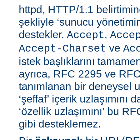
httpd, HTTP/1.1 belirtimi
şekliyle ‘sunucu yönetimin
destekler.
,
Accept
Acce
ve
Accept-Charset
Ac
istek başlıklarını tamamen
ayrıca, RFC 2295 ve RFC
tanımlanan bir deneysel u
‘şeffaf’ içerik uzlaşımını 
‘özellik uzlaşımını’ bu RF
gibi desteklemez.