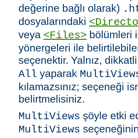
değerine bağlı olarak)
.h
dosyalarındaki
<Direct
veya
bölümleri 
<Files>
yönergeleri ile belirtilebil
seçenektir. Yalnız, dikkatl
yaparak
All
MultiView
kılamazsınız; seçeneği is
belirtmelisiniz.
şöyle etki 
MultiViews
seçeneğinin
MultiViews