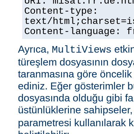
URI: misal.fr.de.ht
Content-type:
text/html;charset=i
Content-language: f
Ayrıca,
etkin
MultiViews
türeşlem dosyasının dosya
taranmasına göre öncelik 
ediniz. Eğer gösterimler 
dosyasında olduğu gibi fa
üstünlüklerine sahipseler
parametresi kullanılarak 