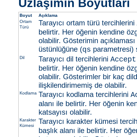
Uzlaşımın Boyutları
Boyut
Açıklama
Tarayıcı ortam türü tercihlerini
Ortam
Türü
belirtir. Her öğenin kendine öz
olabilir. Gösterimin açıklaması
üstünlüğüne (
parametresi) s
qs
Tarayıcı dil tercihlerini
Dil
Accept
belirtir. Her öğenin kendine öz
olabilir. Gösterimler bir kaç dild
ilişkilendirimemiş de olabilir.
Tarayıcı kodlama tercihlerini
Kodlama
A
alanı ile belirtir. Her öğenin k
katsayısı olabilir.
Tarayıcı karakter kümesi tercih
Karakter
Kümesi
başlık alanı ile belirtir. Her ö