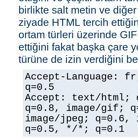
birlikte salt metin ve diğe
ziyade HTML tercih ettiğin
ortam türleri üzerinde GI
ettiğini fakat başka çare 
türüne de izin verdiğini bel
Accept-Language: fr
q=0.5
Accept: text/html; 
q=0.8, image/gif; q
image/jpeg; q=0.6, 
q=0.5, */*; q=0.1