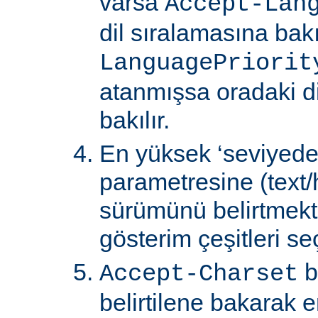
varsa
Accept-Lan
dil sıralamasına bakıl
LanguagePriorit
atanmışsa oradaki d
bakılır.
En yüksek ‘seviyede
parametresine (text/
sürümünü belirtmekte
gösterim çeşitleri seçi
b
Accept-Charset
belirtilene bakarak 