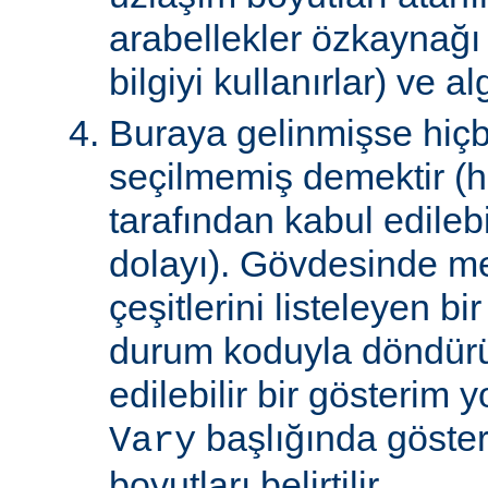
arabellekler özkaynağ
bilgiyi kullanırlar) ve al
Buraya gelinmişse hiçb
seçilmemiş demektir (hi
tarafından kabul edile
dolayı). Gövdesinde m
çeşitlerini listeleyen 
durum koduyla döndürül
edilebilir bir gösterim 
başlığında gösteri
Vary
boyutları belirtilir.