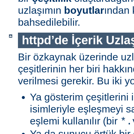
uzlaşımın
boyutlar
ından 
bahsedilebilir.
httpd’de İçerik Uzla
Bir özkaynak üzerinde uzl
çeşitlerinin her biri hakk
verilmesi gerekir. Bu iki yo
Ya gösterim çeşitlerini
isimleriyle eşleşmeyi s
eşlemi kullanılır (bir
*.
Ya da sunucu örtük bir 