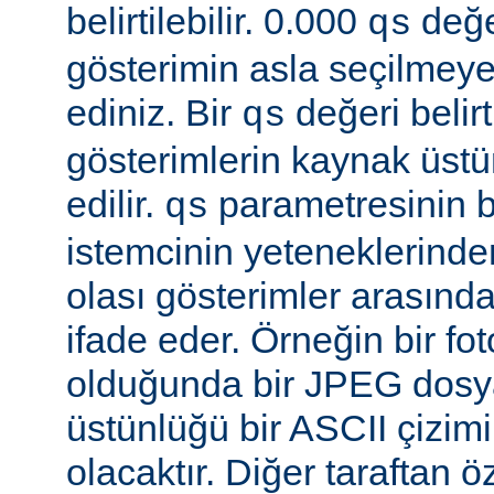
belirtilebilir. 0.000
değe
qs
gösterimin asla seçilmeye
ediniz. Bir
değeri belir
qs
gösterimlerin kaynak üst
edilir.
parametresinin be
qs
istemcinin yeteneklerinde
olası gösterimler arasında
ifade eder. Örneğin bir f
olduğunda bir JPEG dosy
üstünlüğü bir ASCII çizi
olacaktır. Diğer taraftan 