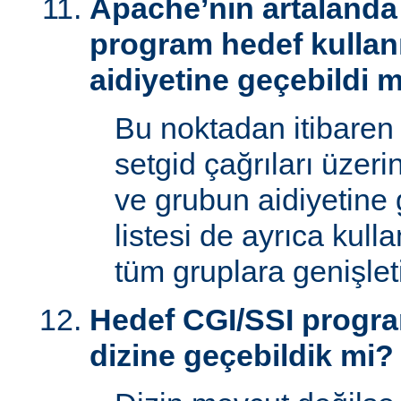
Apache’nin artalanda 
program hedef kullan
aidiyetine geçebildi 
Bu noktadan itibaren
setgid çağrıları üzeri
ve grubun aidiyetine 
listesi de ayrıca kull
tüm gruplara genişletil
Hedef CGI/SSI progr
dizine geçebildik mi?