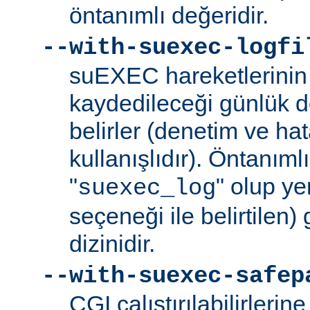
öntanımlı değeridir.
--with-suexec-logfi
suEXEC hareketlerinin 
kaydedileceği günlük d
belirler (denetim ve ha
kullanışlıdır). Öntanım
"
" olup yer
suexec_log
seçeneği ile belirtilen)
dizinidir.
--with-suexec-safep
CGI çalıştırılabilirlerin