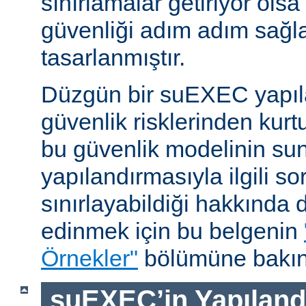
sınırlamalar getiriyor ols
güvenliği adım adım sağl
tasarlanmıştır.
Düzgün bir suEXEC yapıl
güvenlik risklerinden kurt
bu güvenlik modelinin su
yapılandırmasıyla ilgili so
sınırlayabildiği hakkında d
edinmek için bu belgenin
Örnekler"
bölümüne bakın
suEXEC’in Yapılandı