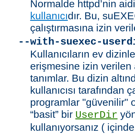
Normalde httpd’nin aidi
kullanıcı
dır. Bu, suEXEC
çalıştırmasına izin veril
--with-suexec-userd
Kullanıcıların ev dizin
erişmesine izin verilen a
tanımlar. Bu dizin alt
kullanıcısı tarafından ç
programlar "güvenilir" 
“basit” bir
yön
UserDir
kullanıyorsanız ( içind