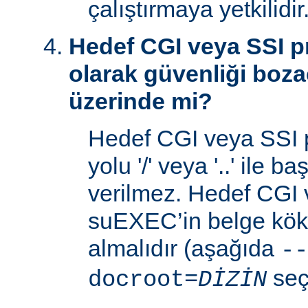
çalıştırmaya yetkilidir
Hedef CGI veya SSI p
olarak güvenliği boza
üzerinde mi?
Hedef CGI veya SSI 
yolu '/' veya '..' ile 
verilmez. Hedef CGI
suEXEC’in belge kök 
almalıdır (aşağıda
--
seç
docroot=
DİZİN