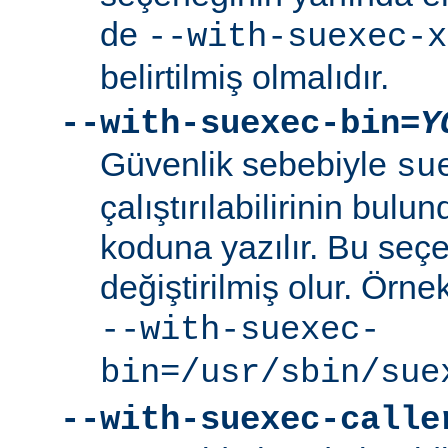
de
--with-suexec-x
belirtilmiş olmalıdır.
--with-suexec-bin=
Y
Güvenlik sebebiyle
su
çalıştırılabilirinin bul
koduna yazılır. Bu seçe
değiştirilmiş olur. Örne
--with-suexec-
bin=/usr/sbin/sue
--with-suexec-calle