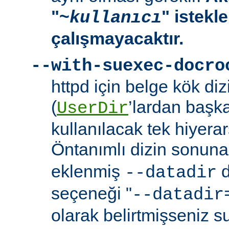
"~
" istekl
kullanıcı
çalışmayacaktır.
--with-suexec-docro
httpd için belge kök dizi
(
’lardan başk
UserDir
kullanılacak tek hiyerarş
Öntanımlı dizin sonuna
eklenmiş
d
--datadir
seçeneği "
--datadir
olarak belirtmişseniz s