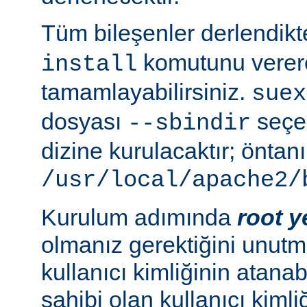
Tüm bileşenler derlendik
komutunu verer
install
tamamlayabilirsiniz.
suex
dosyası
seçen
--sbindir
dizine kurulacaktır; öntanı
/usr/local/apache2/
Kurulum adımında
root y
olmanız gerektiğini unutma
kullanıcı kimliğinin atana
sahibi olan kullanıcı kimliğ