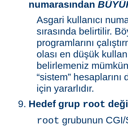
numarasından
BÜYÜ
Asgari kullanıcı num
sırasında belirtilir. 
programlarını çalıştır
olası en düşük kullan
belirlemeniz mümkün k
“sistem” hesaplarını
için yararlıdır.
Hedef grup
deği
root
grubunun CGI/S
root