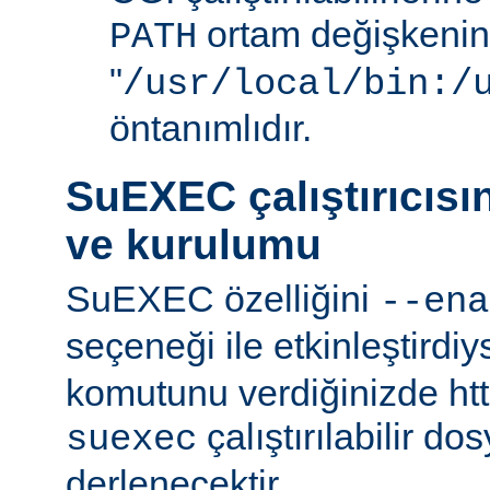
ortam değişkenini
PATH
"
/usr/local/bin:/
öntanımlıdır.
SuEXEC çalıştırıcısı
ve kurulumu
SuEXEC özelliğini
--ena
seçeneği ile etkinleştirdi
komutunu verdiğinizde http
çalıştırılabilir do
suexec
derlenecektir.