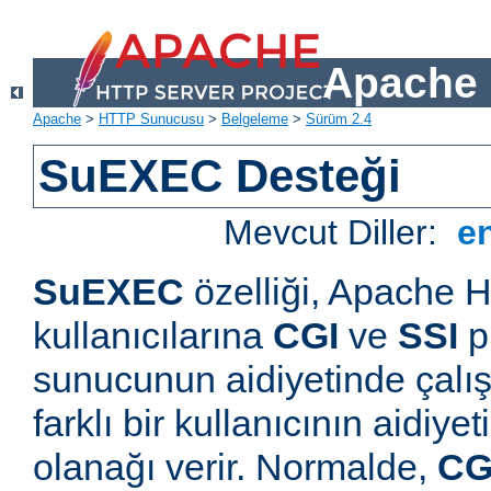
Apache 
Apache
>
HTTP Sunucusu
>
Belgeleme
>
Sürüm 2.4
SuEXEC Desteği
Mevcut Diller:
e
SuEXEC
özelliği, Apache
kullanıcılarına
CGI
ve
SSI
p
sunucunun aidiyetinde çalışt
farklı bir kullanıcının aidiye
olanağı verir. Normalde,
CG