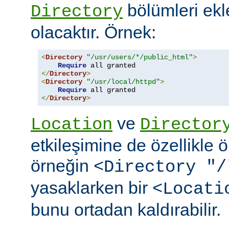
bölümleri ekl
Directory
olacaktır. Örnek:
<
Directory
"/usr/users/*/public_html"
>
Require
</
Directory
>
<
Directory
"/usr/local/httpd"
>
Require
</
Directory
>
ve
Location
Director
etkileşimine de özellikle 
örneğin
<Directory "/
yasaklarken bir
<Locati
bunu ortadan kaldırabilir.