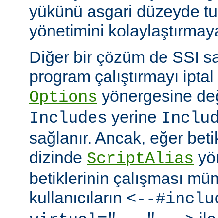
yükünü asgari düzeyde tu
yönetimini kolaylaştırmaya
Diğer bir çözüm de SSI sa
program çalıştırmayı iptal
yönergesine değ
Options
yerine
Includes
Inclu
sağlanır. Ancak, eğer bet
dizinde
yö
ScriptAlias
betiklerinin çalışması mü
kullanıcıların
<--#inclu