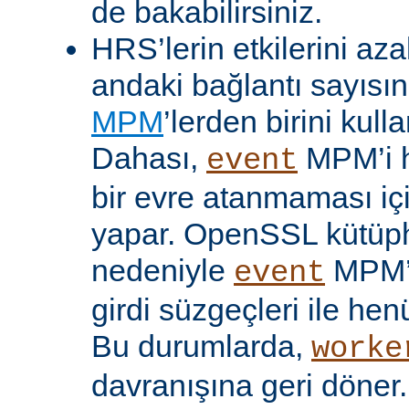
de bakabilirsiniz.
HRS’lerin etkilerini aza
andaki bağlantı sayısını
MPM
’lerden birini kulla
Dahası,
MPM’i h
event
bir evre atanmaması iç
yapar. OpenSSL kütüp
nedeniyle
MPM’
event
girdi süzgeçleri ile hen
Bu durumlarda,
worke
davranışına geri döner.