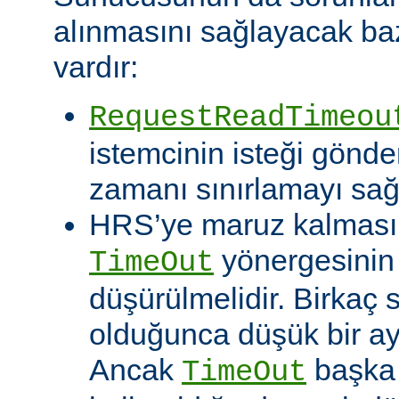
alınmasını sağlayacak baz
vardır:
RequestReadTimeou
istemcinin isteği gönde
zamanı sınırlamayı sağ
HRS’ye maruz kalması o
yönergesinin
TimeOut
düşürülmelidir. Birkaç
olduğunca düşük bir aya
Ancak
başka 
TimeOut