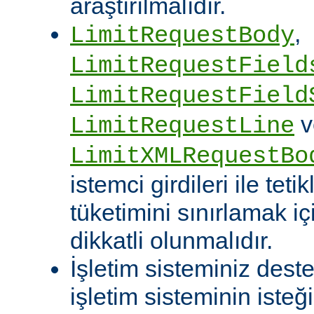
araştırılmalıdır.
,
LimitRequestBody
LimitRequestField
LimitRequestField
v
LimitRequestLine
LimitXMLRequestBo
istemci girdileri ile te
tüketimini sınırlamak iç
dikkatli olunmalıdır.
İşletim sisteminiz deste
işletim sisteminin isteğ