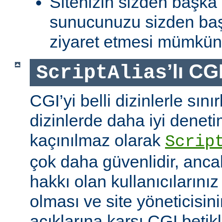
Sitenizin sizden başka 
sunucunuzu sizden baş
ziyaret etmesi mümkün 
’lı CG
ScriptAlias
CGI’yi belli dizinlerle sın
dizinlerde daha iyi denet
kaçınılmaz olarak
Scrip
çok daha güvenlidir, anca
hakkı olan kullanıcılarınız 
olması ve site yöneticisin
açıklarına karşı CGI betikl