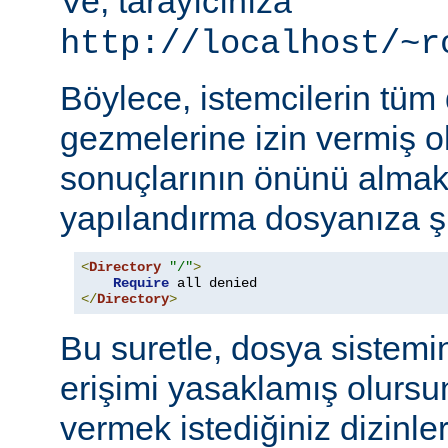
Ve, tarayıcınıza
http://localhost/~r
Böylece, istemcilerin tüm
gezmelerine izin vermiş o
sonuçlarının önünü almak
yapılandırma dosyanıza şu
<
Directory
"/"
>
Require
</
Directory
>
Bu suretle, dosya sistemi
erişimi yasaklamış olursu
vermek istediğiniz dizinle