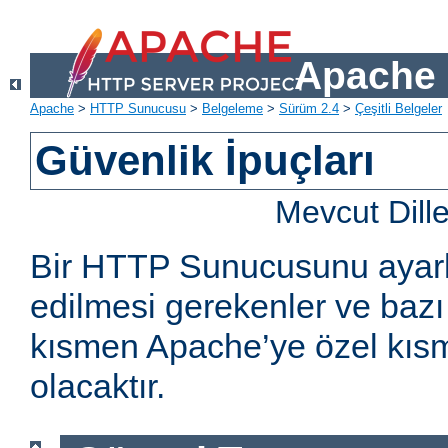
Apache 
Apache
>
HTTP Sunucusu
>
Belgeleme
>
Sürüm 2.4
>
Çeşitli Belgeler
Güvenlik İpuçları
Mevcut Dill
Bir HTTP Sunucusunu ayarl
edilmesi gerekenler ve bazı 
kısmen Apache’ye özel kıs
olacaktır.