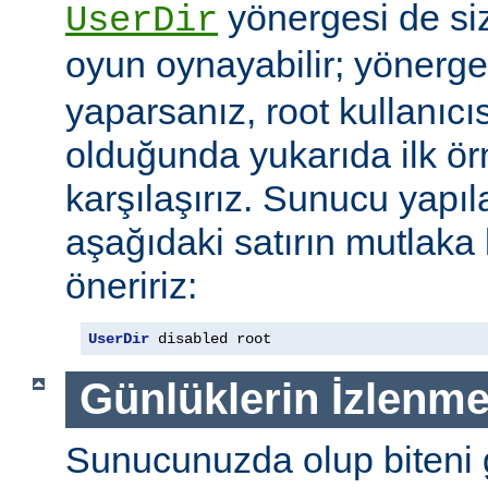
yönergesi de si
UserDir
oyun oynayabilir; yönerg
yaparsanız, root kullanıc
olduğunda yukarıda ilk ör
karşılaşırız. Sunucu yap
aşağıdaki satırın mutlaka
öneririz:
UserDir
 disabled root
Günlüklerin İzlenme
Sunucunuzda olup biteni