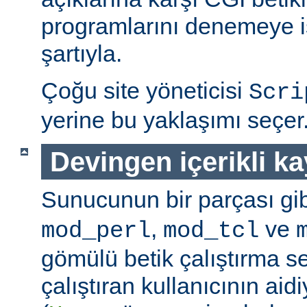
programlarını denemeye is
şartıyla.
Çoğu site yöneticisi
Scri
yerine bu yaklaşımı seçer
Devingen içerikli k
Sunucunun bir parçası gib
,
ve
mod_perl
mod_tcl
gömülü betik çalıştırma 
çalıştıran kullanıcının aidi