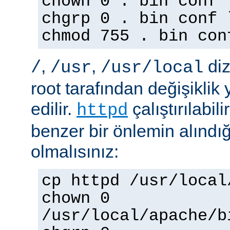
chown 0 . bin conf 
chgrp 0 . bin conf 
chmod 755 . bin con
,
,
diz
/
/usr
/usr/local
root tarafından değişiklik
edilir.
çalıştırılabil
httpd
benzer bir önlemin alınd
olmalısınız:
cp httpd /usr/local
chown 0
/usr/local/apache/b