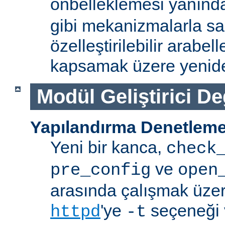
önbelleklemesi yanın
gibi mekanizmalarla s
özelleştirilebilir arabe
kapsamak üzere yenide
Modül Geliştirici Değ
Yapılandırma Denetleme
Yeni bir kanca,
check
ve
pre_config
open
arasında çalışmak üzer
'ye
seçeneği v
httpd
-t