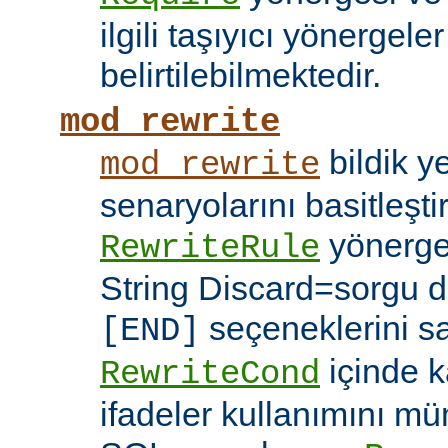
ilgili taşıyıcı yönergele
belirtilebilmektedir.
mod_rewrite
bildik 
mod_rewrite
senaryolarını basitleşti
yönerg
RewriteRule
String Discard=sorgu diz
seçeneklerini s
[END]
içinde k
RewriteCond
ifadeler kullanımını mü