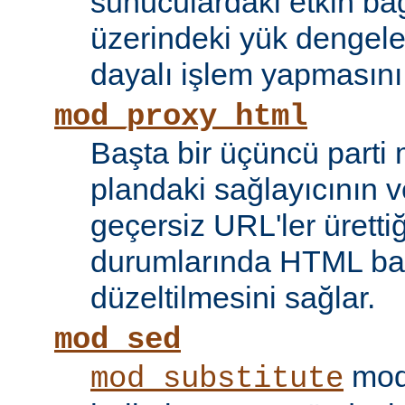
sunuculardaki etkin bağ
üzerindeki yük dengele
dayalı işlem yapmasını
mod_proxy_html
Başta bir üçüncü parti
plandaki sağlayıcının ve
geçersiz URL'ler ürettiği
durumlarında HTML bağ
düzeltilmesini sağlar.
mod_sed
modü
mod_substitute