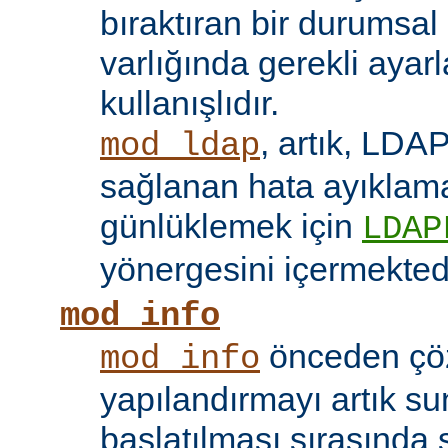
bıraktıran bir durumsal
varlığında gerekli ayar
kullanışlıdır.
, artık, LDAP
mod_ldap
sağlanan hata ayıklama 
günlüklemek için
LDAP
yönergesini içermektedi
mod_info
önceden çö
mod_info
yapılandırmayı artık s
başlatılması sırasında 