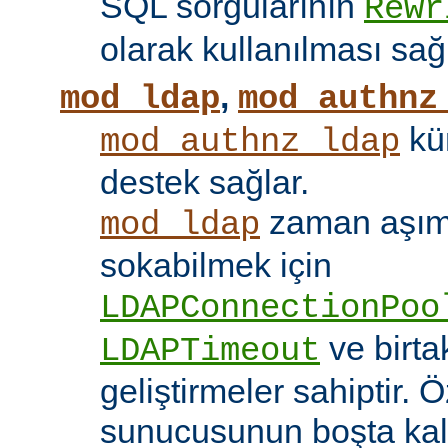
SQL sorgularının
Rewr
olarak kullanılması sağ
,
mod_ldap
mod_authnz
kü
mod_authnz_ldap
destek sağlar.
zaman aşıml
mod_ldap
sokabilmek için
LDAPConnectionPoo
ve birt
LDAPTimeout
geliştirmeler sahiptir. 
sunucusunun boşta kalm