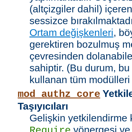
(altçizgiler dahil) içeren
sessizce bırakılmaktadı
Ortam değişkenleri
, bö
gerektiren bozulmuş me
çevresinden dolanabile
sahiptir. (Bu durum, bu
kullanan tüm modülleri e
Yetkil
mod_authz_core
Taşıyıcıları
Gelişkin yetkilendirme k
yönergesi v
Require