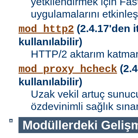
yetkilendirmek için Fa
uygulamalarını etkinleşti
(2.4.17'den i
mod_http2
kullanılabilir)
HTTP/2 aktarım katman
(2.4
mod_proxy_hcheck
kullanılabilir)
Uzak vekil artuç sunucu
özdevinimli sağlık sına
Modüllerdeki Geliş