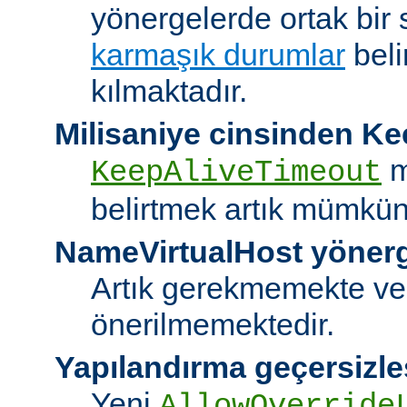
yönergelerde ortak bir 
karmaşık durumlar
bel
kılmaktadır.
Milisaniye cinsinden K
m
KeepAliveTimeout
belirtmek artık mümkün
NameVirtualHost yöner
Artık gerekmemekte ve
önerilmemektedir.
Yapılandırma geçersizle
Yeni
AllowOverride