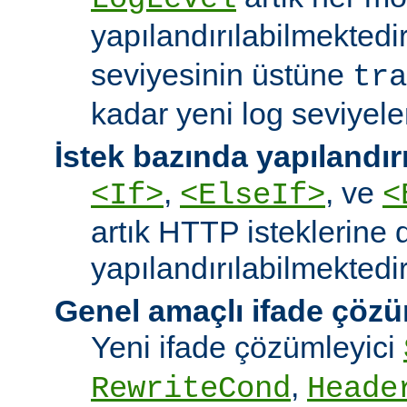
yapılandırılabilmektedi
seviyesinin üstüne
tra
kadar yeni log seviyeler
İstek bazında yapılandı
,
, ve
<If>
<ElseIf>
<
artık HTTP isteklerine 
yapılandırılabilmektedir
Genel amaçlı ifade çözü
Yeni ifade çözümleyici
,
RewriteCond
Heade