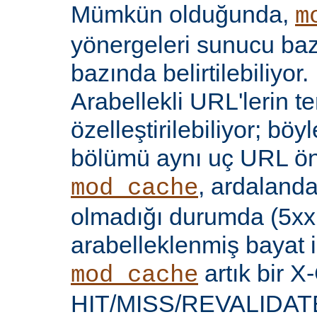
Mümkün olduğunda,
m
yönergeleri sunucu bazı
bazında belirtilebiliyor.
Arabellekli URL'lerin t
özelleştirilebiliyor; böy
bölümü aynı uç URL öne
, ardalanda
mod_cache
olmadığı durumda (5xx 
arabelleklenmiş bayat iç
artık bir X
mod_cache
HIT/MISS/REVALIDATE y